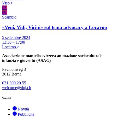
Visp
05.
09.
Scambio
«Veni, Vidi, Vicini» sul tema advocacy a Locarno
5 settembre 2024
13:30 – 17:00
Locarno
Associazione mantello svizzera animazione socioculturale
infanzia e gioventù (ASAG)
Pavillonweg 3
3012 Berna
031 300 20 55
welcome@doj.ch
Servizi
Novità
Pubblicità