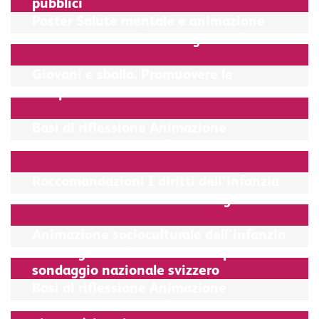
pubblici
Poster Salute mentale e animazione
socioculturale infanzia e gioventù
Giovani e sballo. Promuovere le
competenze al consumo
Basi di riflessione Animazione
socioculturale dell’infanzia
Raccomandazioni I diritti dell’infanzia
nell’ASC dell’ infanzia e della gioventù
Animazione socioculturale dell'infanzia
e della gioventù. Risultati del primo
sondaggio nazionale svizzero
Basi di riflessione Animazione
socioculturale dell’infanzia e della