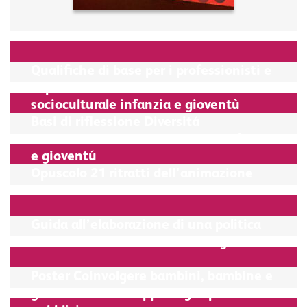
Qualifiche di base per i professionisti e
le professioniste dell’animazione
socioculturale infanzia e gioventù
Basi di riflessione Diversitá
nell'animazione socioculturale infanzia
e gioventú
Opuscolo 21 ritratti dell'animazione
socioculturale
Guida all’elaborazione di una politica
comunale dell’infanzia e della gioventù
Poster Coinvolgere bambini, bambine e
giovani nello sviluppo degli spazi