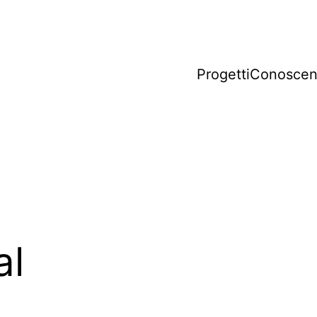
ta
Progetti
Conoscen
igazione
al