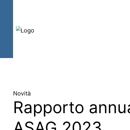
Sal
la
nav
Novità
Rapporto annu
ASAG 2023