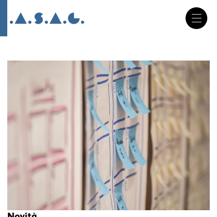
DE
FR
IT
Salta
la
navigazione
Novità