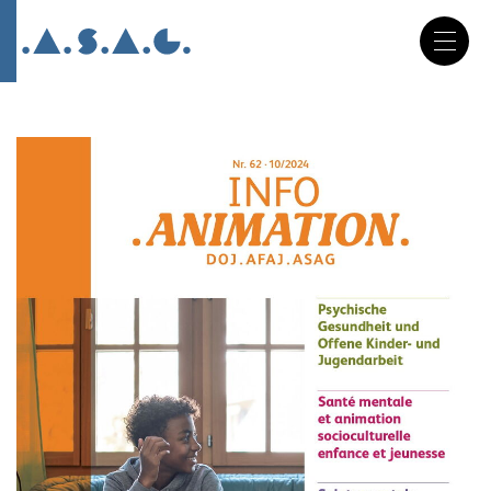
DE
FR
IT
Salta
la
navigazione