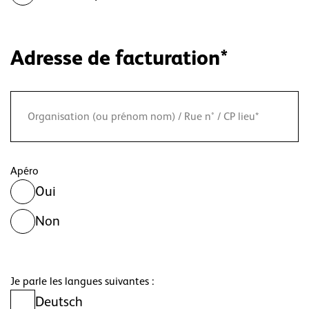
Champ
Adresse de facturation
*
obligatoire
Apéro
Oui
Non
Je parle les langues suivantes :
Deutsch