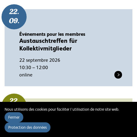
22.
09.
Événements pour les membres
Austauschtreffen für
Kollektivmitglieder
22 septembre 2026
10:30 – 12:00
online
22.
Nous utilisons des cookies pour faciliter l'utilisation de notre site web.
09.
Fermer
Formation continue
Protection des données
Lobbying für die Offene