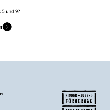
 5 und 9?
r
en