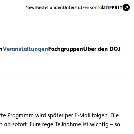
Navig
Navigation
News
Bestellungen
Unterstützen
Kontakt
DE
FR
IT
übers
überspringen
n
Veranstaltungen
Fachgruppen
Über den DOJ
rte Programm wird später per E-Mail folgen. Die
b sofort. Eure rege Teilnahme ist wichtig – so