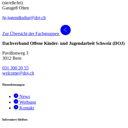
(sie/elle/lei)
Garage8 Olten
fg-jugendkultur@doj.ch
Zur Übersicht der Fachgruppen
Dachverband Offene Kinder- und Jugendarbeit Schweiz (DOJ)
Pavillonweg 3
3012 Bern
031 300 20 55
welcome@doj.ch
Dienstleistungen
News
Werbung
Kontakt
Informiert bleiben