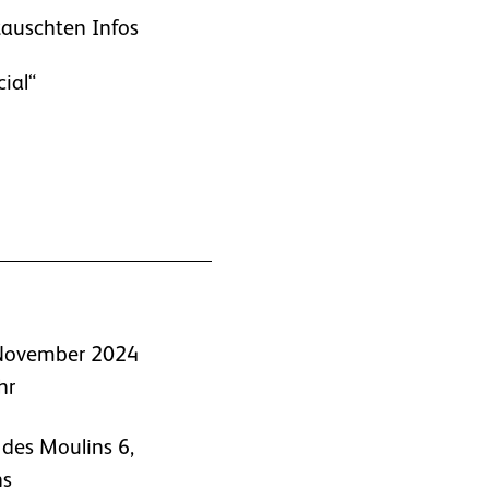
auschten Infos
cial“
 November 2024
hr
 des Moulins 6,
ns