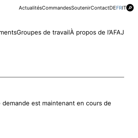
Aller
Aller
Actualités
Commandes
Soutenir
Contact
DE
FR
IT
au
au
cont
contenu
ments
Groupes de travail
À propos de l’AFAJ
re demande est maintenant en cours de