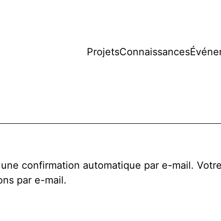
er
Projets
Connaissances
Événe
ntenu
une confirmation automatique par e-mail. Vot
ons par e-mail.