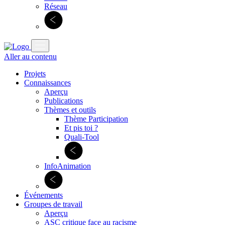
Réseau
Aller au contenu
Projets
Connaissances
Aperçu
Publications
Thèmes et outils
Thème Participation
Et pis toi ?
Quali-Tool
InfoAnimation
Événements
Groupes de travail
Aperçu
ASC critique face au racisme