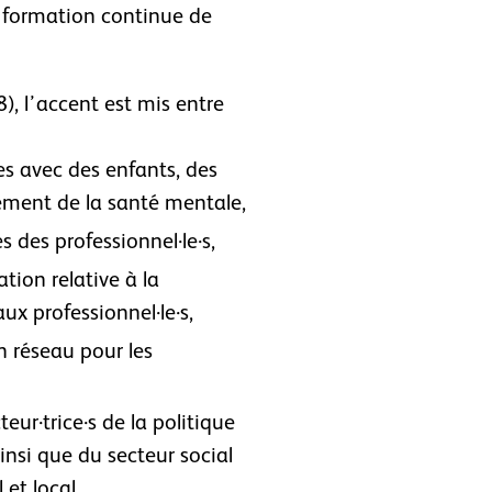
 formation continue de
, l’accent est mis entre
es avec des enfants, des
cement de la santé mentale,
s des professionnel·le·s,
ation relative à la
ux professionnel·le·s,
 réseau pour les
eur·trice·s de la politique
nsi que du secteur social
 et local.