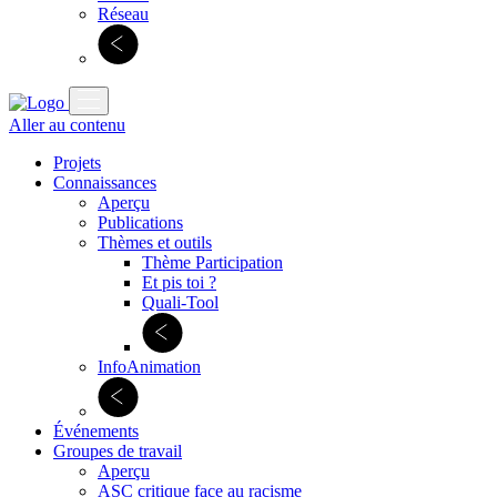
Réseau
Aller au contenu
Projets
Connaissances
Aperçu
Publications
Thèmes et outils
Thème Participation
Et pis toi ?
Quali-Tool
InfoAnimation
Événements
Groupes de travail
Aperçu
ASC critique face au racisme