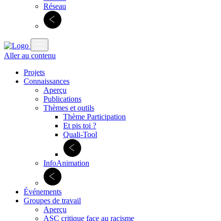
Réseau
Aller au contenu
Projets
Connaissances
Aperçu
Publications
Thèmes et outils
Thème Participation
Et pis toi ?
Quali-Tool
InfoAnimation
Événements
Groupes de travail
Aperçu
ASC critique face au racisme