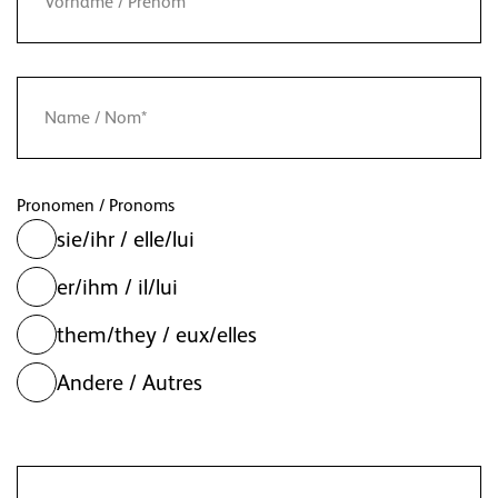
Pronomen / Pronoms
sie/ihr / elle/lui
er/ihm / il/lui
them/they / eux/elles
Andere / Autres